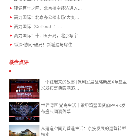
建党百年之际，北京楼宇经济进入…
高力国际：北京办公楼市场“大变…
高力国际（Colliers）：…
高力国际：十四五开局，北京写字…
纵深•协同•破局！新城建与房住…
楼盘点评
一个藏起来的故事 |保利发展战略新品X单盘主
义发布盛典圆满落…
世界湾区 湖岛生活｜歇甲湾暨国贤府PARK发
布盛典圆满落幕
从建造空间到营造生活：京投发展的运营转型
探索