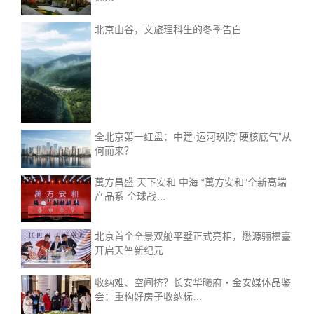
北京山谷，文旅理科生的冬季告白
全北京第一红盘：中建·运河玖院“硬核底气”从
何而来？
萬方昌盛 天下安和 中海 “萬方安和”全新高端
产品系 全球战…
北京首个全景双舱平墅正式亮相，懋源骊橒臺
开启天竺新纪元
收纳难、空间挤？长安华曦府・金安媒体品鉴
会：重构好房子收纳标…