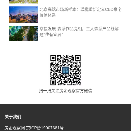
北京高端市场新样本：璞樾重新定义CBD豪宅
价值体系
京投发展·森系作品亮相，三大森系产品线解
题“住有宜居”
扫一扫关注房企观察官方微信
关于我们
房企观察网
京ICP备19007681号