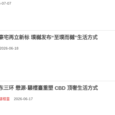
07-07
豪宅再立新标 璞樾发布“至璞而樾”生活方式
026-06-18
东三环 懋源·騴橒臺重塑 CBD 顶奢生活方式
騴橒臺
2026-06-17