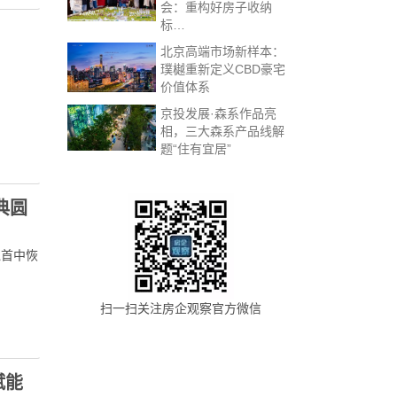
会：重构好房子收纳
标…
北京高端市场新样本：
璞樾重新定义CBD豪宅
价值体系
京投发展·森系作品亮
相，三大森系产品线解
题“住有宜居”
典圆
翘首中恢
扫一扫关注房企观察官方微信
赋能