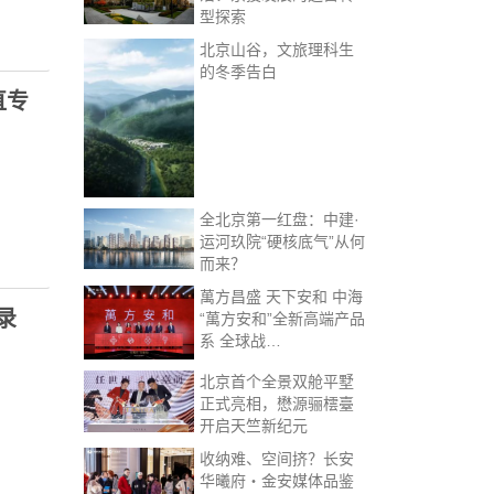
型探索
北京山谷，文旅理科生
的冬季告白
直专
全北京第一红盘：中建·
运河玖院“硬核底气”从何
而来？
萬方昌盛 天下安和 中海
录
“萬方安和”全新高端产品
系 全球战…
北京首个全景双舱平墅
正式亮相，懋源骊橒臺
开启天竺新纪元
收纳难、空间挤？长安
华曦府・金安媒体品鉴