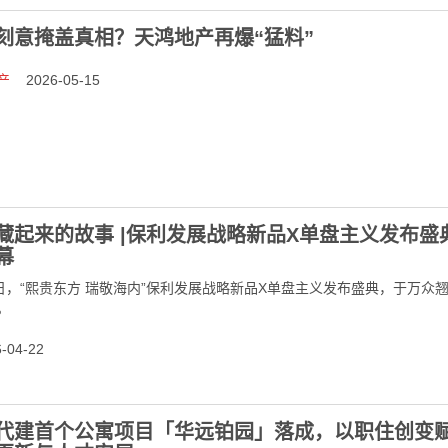
刻意掩盖真相？天鸿地产再爆“猛料”
产
2026-05-15
藏起来的故事 |保利发展战略新品X单盘主义发布盛
幕
0日，“熙贵东方 瑞敬海内”保利发展战略新品X单盘主义发布盛典，于万众
。
04-22
代建首个公寓项目「华远铂园」落成，以职住创变