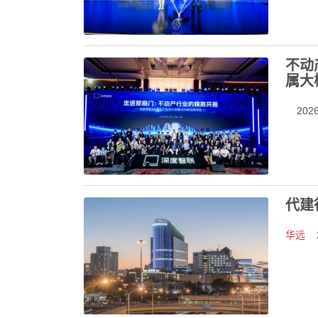
不动
属大
2026-
代建
华远
2