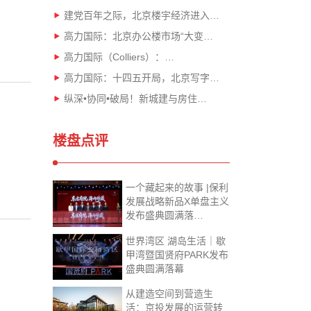
建党百年之际，北京楼宇经济进入…
高力国际：北京办公楼市场“大变…
高力国际（Colliers）：…
高力国际：十四五开局，北京写字…
纵深•协同•破局！新城建与房住…
楼盘点评
一个藏起来的故事 |保利
发展战略新品X单盘主义
发布盛典圆满落…
世界湾区 湖岛生活｜歇
甲湾暨国贤府PARK发布
盛典圆满落幕
从建造空间到营造生
活：京投发展的运营转