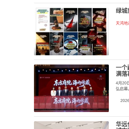
绿城
天鸿地
一个
满落
4月2
弘启幕
2026-
华远