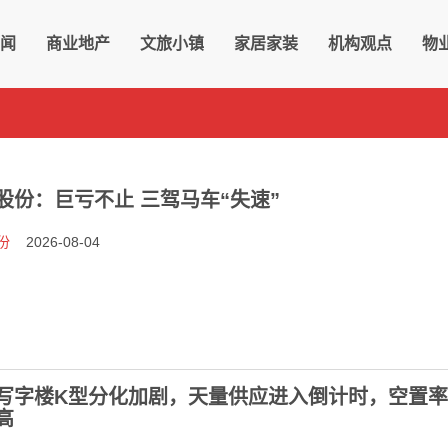
地产行业领先媒体
闻
商业地产
文旅小镇
家居家装
机构观点
物
股份：巨亏不止 三驾马车“失速”
份
2026-08-04
写字楼K型分化加剧，天量供应进入倒计时，空置
高