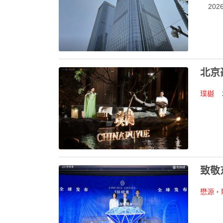
2026-
北京
璞樾
2
致敬
懋源・