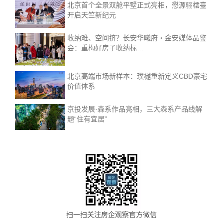
北京首个全景双舱平墅正式亮相，懋源骊橒臺
开启天竺新纪元
收纳难、空间挤？长安华曦府・金安媒体品鉴
会：重构好房子收纳标…
北京高端市场新样本：璞樾重新定义CBD豪宅
价值体系
京投发展·森系作品亮相，三大森系产品线解
题“住有宜居”
扫一扫关注房企观察官方微信