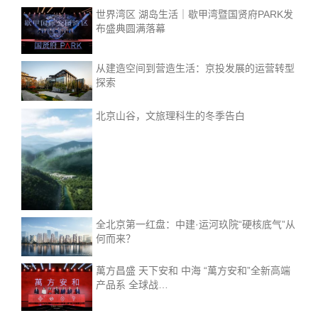
世界湾区 湖岛生活｜歇甲湾暨国贤府PARK发
布盛典圆满落幕
从建造空间到营造生活：京投发展的运营转型
探索
北京山谷，文旅理科生的冬季告白
全北京第一红盘：中建·运河玖院“硬核底气”从
何而来？
萬方昌盛 天下安和 中海 “萬方安和”全新高端
产品系 全球战…