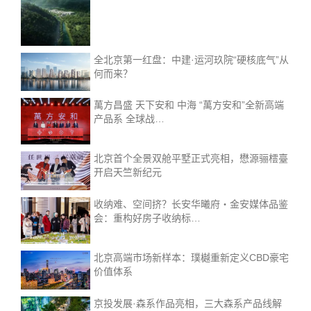
全北京第一红盘：中建·运河玖院“硬核底气”从
何而来？
萬方昌盛 天下安和 中海 “萬方安和”全新高端
产品系 全球战…
北京首个全景双舱平墅正式亮相，懋源骊橒臺
开启天竺新纪元
收纳难、空间挤？长安华曦府・金安媒体品鉴
会：重构好房子收纳标…
北京高端市场新样本：璞樾重新定义CBD豪宅
价值体系
京投发展·森系作品亮相，三大森系产品线解