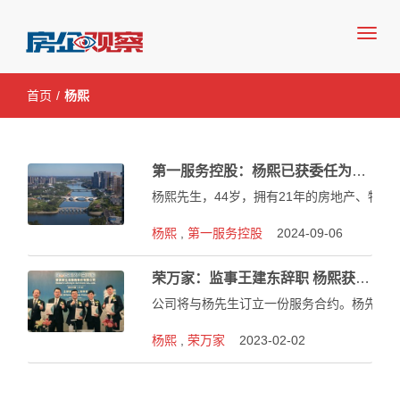
房企观察网—房地产行业领先媒体
首页
/
杨熙
第一服务控股：杨熙已获委任为独立非执行董事
杨熙先生，44岁，拥有21年的房地产、物
杨熙
,
第一服务控股
2024-09-06
荣万家：监事王建东辞职 杨熙获委任 曾任乐居总编
公司将与杨先生订立一份服务合约。杨先生将有
杨熙
,
荣万家
2023-02-02